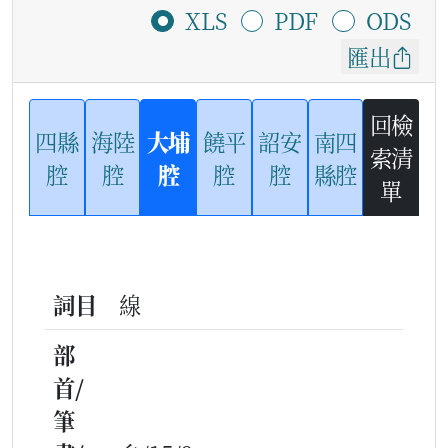
XLS
PDF
ODS
匯出
回檢
四縣
海陸
大埔
饒平
詔安
南四
索清
腔
腔
腔
腔
腔
縣腔
單
詞目
線
部
首/
筆