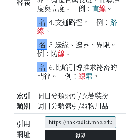
釋義
度與高度。
例：
直
線
。
名
4.交通路徑。
例：
路
線
。
名
5.邊緣、邊界、界限。
例：防
線
。
名
6.比喻引導推求祕密的
門徑。
例：
線
索
。
索引
詞目分類索引/衣著裝扮
類別
詞目分類索引/器物用品
引用
網址
複製