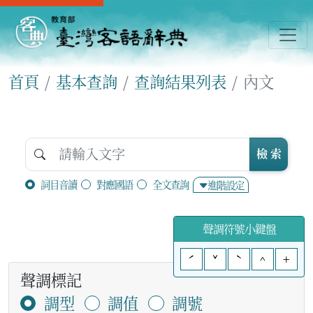
首頁
基本查詢
查詢結果列表
內文
檢 索
詞目音讀
對應國語
全文查詢
進階設定
聲調符號小鍵盤
ˊ
ˇ
ˋ
^
+
聲調標記
調型
調值
調號