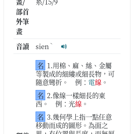
畫/
糸/15/9
部首
外筆
畫
ˋ
音讀
sien
名
1.用棉、麻、絲、金屬
等製成的細縷或細長物，可
隨意彎折。
例：
電
線
。
名
2.像線一樣細長的東
西。
例：光
線
。
名
3.幾何學上指一點任意
移動而成的圖形。為面之
界，有位置與長度，而無厚