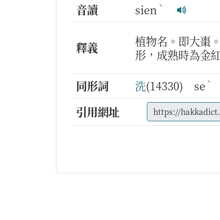
ˋ
音讀
sien
植物名。即大棗
釋義
形，成熟時為金
ˋ
同形詞
洗
(14330) se
引用網址