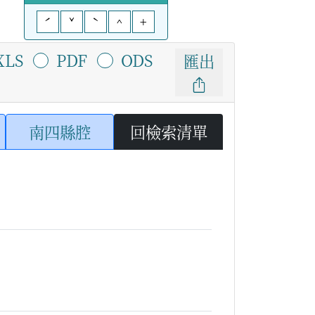
ˊ
ˇ
ˋ
^
+
XLS
PDF
ODS
匯出
南四縣腔
回檢索清單