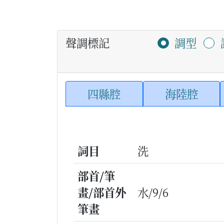
聲調標記
調型
四縣腔
海陸腔
詞目
洗
部首/筆
畫/部首外
水/9/6
筆畫