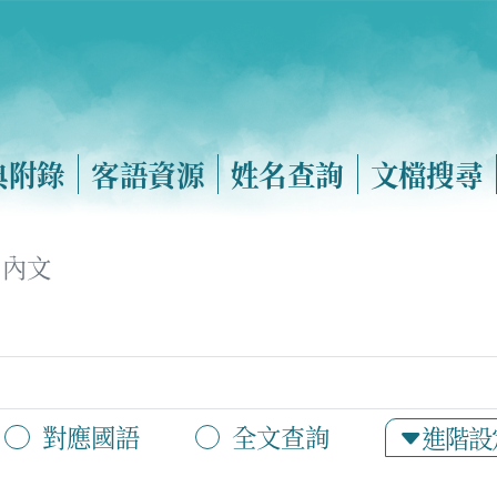
典附錄
客語資源
姓名查詢
文檔搜尋
內文
對應國語
全文查詢
進階設