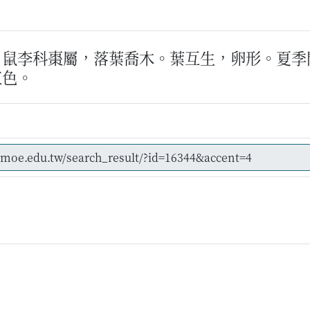
。鼠李科棗屬，落葉喬木。葉互生，卵形。夏季
紅色。