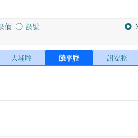
調值
調號
大埔腔
饒平腔
詔安腔