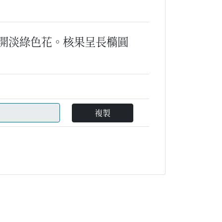
開淡綠色花。核果呈長橢圓
複製