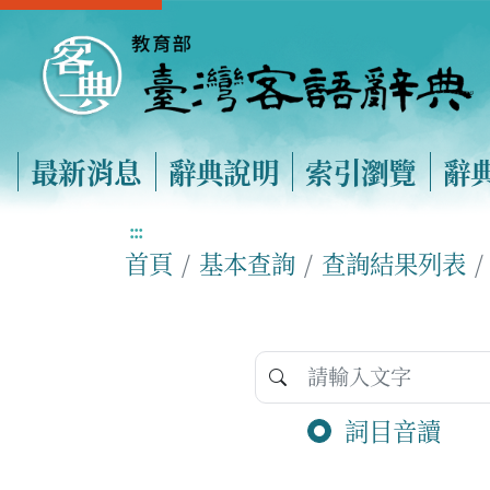
最新消息
辭典說明
索引瀏覽
辭
:::
首頁
基本查詢
查詢結果列表
詞目音讀