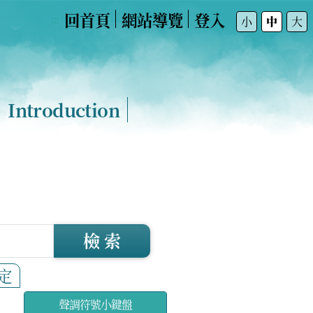
回首頁
網站導覽
登入
:::
小
中
大
Introduction
檢 索
定
聲調符號小鍵盤