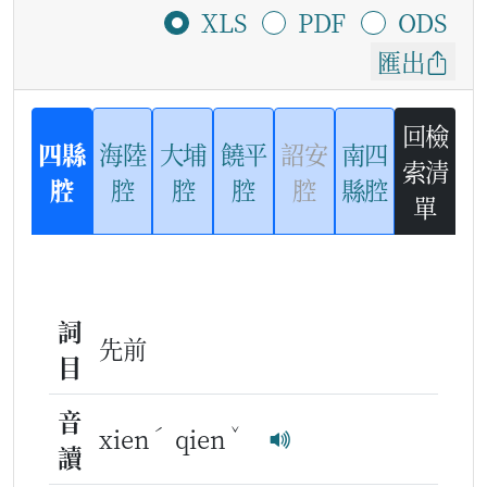
XLS
PDF
ODS
匯出
回檢
四縣
海陸
大埔
饒平
詔安
南四
索清
腔
腔
腔
腔
腔
縣腔
單
詞
先前
目
音
ˊ
ˇ
xien
qien
讀