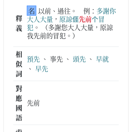
名
以前、過往。
例：
多謝
你
釋
大人
大量
，
原諒
𠊎
先前
个
冒
犯
。
（多謝您大人大量，原諒
義
我先前的冒犯。）
相
預先
、 事先 、
頭先
、
早就
似
、
早先
詞
對
應
先前
國
語