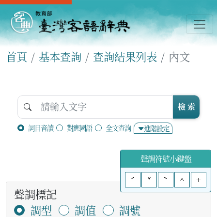
首頁
基本查詢
查詢結果列表
內文
檢 索
詞目音讀
對應國語
全文查詢
進階設定
聲調符號小鍵盤
ˊ
ˇ
ˋ
^
+
聲調標記
調型
調值
調號