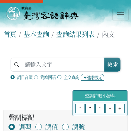
首頁
基本查詢
查詢結果列表
內文
檢 索
詞目音讀
對應國語
全文查詢
進階設定
聲調符號小鍵盤
ˊ
ˇ
ˋ
^
+
聲調標記
調型
調值
調號