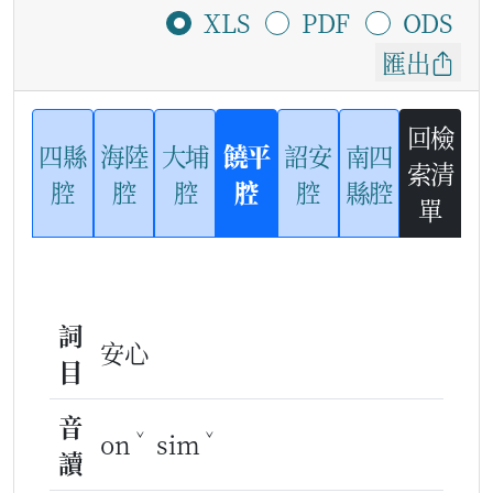
XLS
PDF
ODS
匯出
回檢
四縣
海陸
大埔
饒平
詔安
南四
索清
腔
腔
腔
腔
腔
縣腔
單
詞
安心
目
音
ˇ
ˇ
on
sim
讀