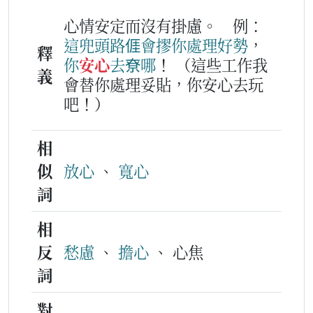
心情安定而沒有掛慮。
例：
這兜
頭路
𠊎
會
摎你
處理
好勢
，
釋
你
安心
去
尞
哪
！
（這些工作我
義
會替你處理妥貼，你安心去玩
吧！）
相
似
放心
、
寬心
詞
相
反
愁慮
、
擔心
、 心焦
詞
對