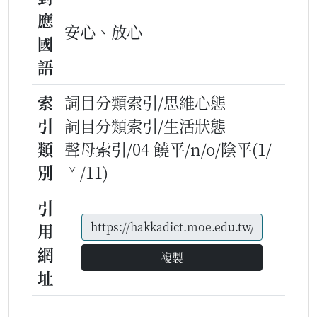
應
安心、放心
國
語
索
詞目分類索引/思維心態
引
詞目分類索引/生活狀態
類
聲母索引/04 饒平/n/o/陰平(1/
別
ˇ/11)
引
用
網
複製
址