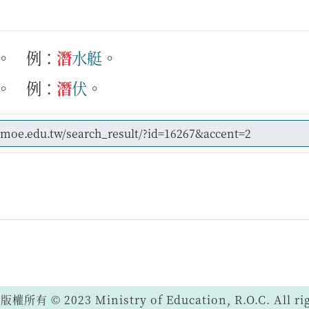
。
例：
潛
水
艇
。
。
例：
潛
伏
。
 © 2023 Ministry of Education, R.O.C. All righ