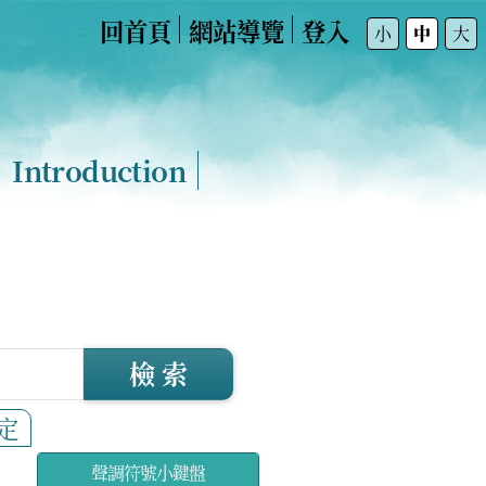
回首頁
網站導覽
登入
:::
小
中
大
Introduction
檢 索
定
聲調符號小鍵盤