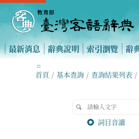
最新消息
辭典說明
索引瀏覽
辭
:::
首頁
基本查詢
查詢結果列表
詞目音讀