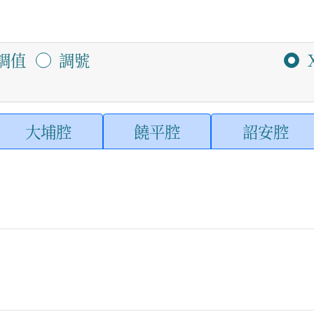
調值
調號
大埔腔
饒平腔
詔安腔