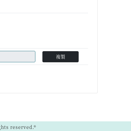
複製
ts reserved.®