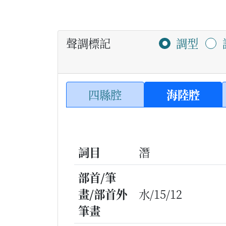
聲調標記
調型
四縣腔
海陸腔
詞目
潛
部首/筆
畫/部首外
水/15/12
筆畫