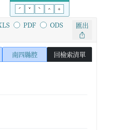
ˊ
ˇ
ˋ
^
+
XLS
PDF
ODS
匯出
南四縣腔
回檢索清單