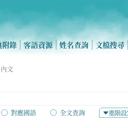
典附錄
客語資源
姓名查詢
文檔搜尋
內文
對應國語
全文查詢
進階設