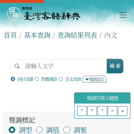
首頁
基本查詢
查詢結果列表
內文
檢 索
詞目音讀
對應國語
全文查詢
進階設定
聲調符號小鍵盤
ˊ
ˇ
ˋ
^
+
聲調標記
調型
調值
調號