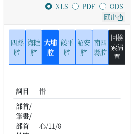
XLS
PDF
ODS
匯出
回檢
四縣
海陸
大埔
饒平
詔安
南四
索清
腔
腔
腔
腔
腔
縣腔
單
詞目
惜
部首/
筆畫/
部首
心/11/8