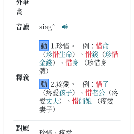
外筆
畫
^
音讀
siag
動
1.珍惜。
例：
惜
命
（
珍
惜
生命
）、
惜
錢
（
珍
惜
金錢
）、
惜
身
（珍惜身
體）
釋義
動
2.疼愛。
例：
惜
子
（疼愛
孩
子
）、
惜
老公
（疼
愛
丈夫
）、
惜
餔娘
（疼愛
妻子）
對應
珍惜、疼愛