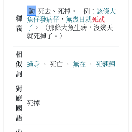
動
死去、死掉。
例：
該
條
大
釋
魚仔
發病仔
，
無
幾
日
就
死忒
了
。
（那條大魚生病，沒幾天
義
就死掉了。）
相
似
過身
、 死亡 、
無在
、
死翹翹
詞
對
應
死掉
國
語