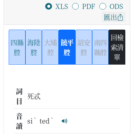
XLS
PDF
ODS
匯出
回檢
四縣
海陸
大埔
饒平
詔安
南四
索清
腔
腔
腔
腔
腔
縣腔
單
詞
死忒
目
音
ˋ
ˋ
si
ted
讀