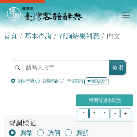
首頁
基本查詢
查詢結果列表
內文
檢 索
詞目音讀
對應國語
全文查詢
進階設定
聲調符號小鍵盤
ˊ
ˇ
ˋ
^
+
聲調標記
調型
調值
調號