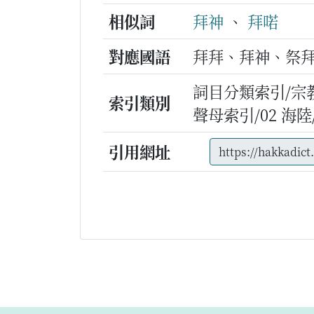
相似詞
拜神
、
拜喏
對應國語
拜拜、拜神、祭
詞目分類索引/宗
索引類別
聲母索引/02 海陸/n
引用網址