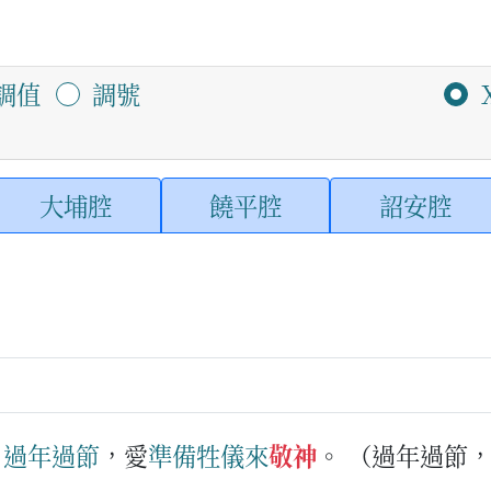
調值
調號
大埔腔
饒平腔
詔安腔
：
過年過節
，愛
準備
牲儀
來
敬神
。
（過年過節