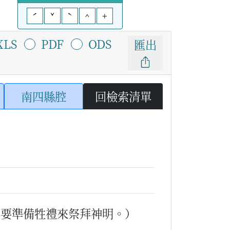
ˊ
ˇ
ˋ
^
+
XLS
PDF
ODS
匯出
南四縣腔
回檢索清單
，要準備牲禮來祭拜神明。）