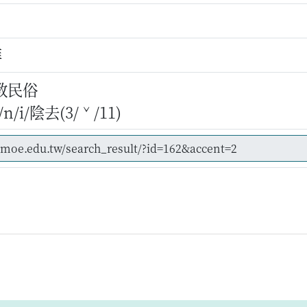
拜
教民俗
/i/陰去(3/ˇ/11)