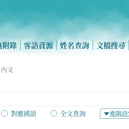
典附錄
客語資源
姓名查詢
文檔搜尋
內文
對應國語
全文查詢
進階設