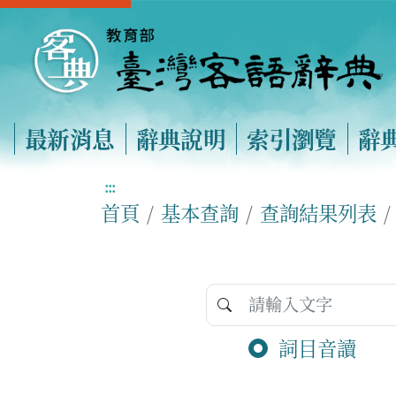
最新消息
辭典說明
索引瀏覽
辭
:::
首頁
基本查詢
查詢結果列表
詞目音讀