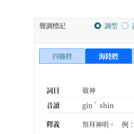
聲調標記
調型
四縣腔
海陸腔
詞目
敬神
ˇ
音讀
gin
shin
釋義
祭拜神明。
例