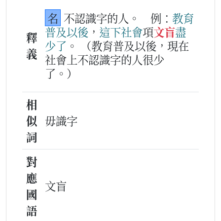
名
不認識字的人。
例：
教育
普
及
以後
，
這下
社會
項
文盲
盡
釋
少
了
。
（教育普及以後，現在
義
社會上不認識字的人很少
了。）
相
似
毋識字
詞
對
應
文盲
國
語