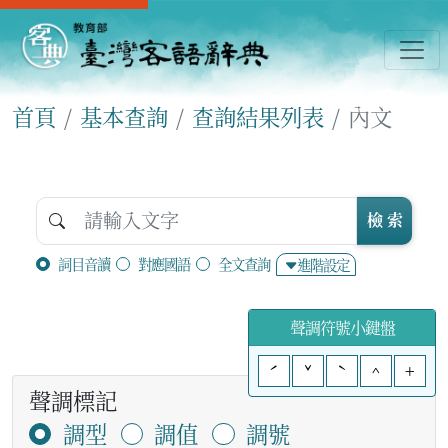
首頁
基本查詢
查詢結果列表
內文
檢 索
詞目音讀
對應國語
全文查詢
進階設定
聲調符號小鍵盤
ˊ
ˇ
ˋ
^
+
聲調標記
調型
調值
調號