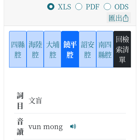
XLS
PDF
ODS
匯出
回檢
四縣
海陸
大埔
饒平
詔安
南四
索清
腔
腔
腔
腔
腔
縣腔
單
詞
文盲
目
音
vun mong
讀