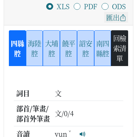
XLS
PDF
ODS
匯出
回檢
四縣
海陸
大埔
饒平
詔安
南四
索清
腔
腔
腔
腔
腔
縣腔
單
詞目
文
部首/筆畫/
文/0/4
部首外筆畫
ˇ
音讀
vun