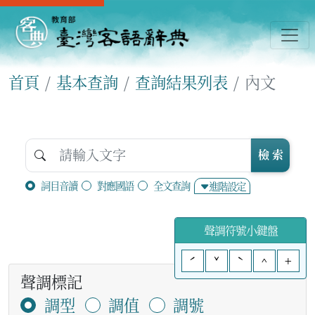
首頁
基本查詢
查詢結果列表
內文
檢 索
詞目音讀
對應國語
全文查詢
進階設定
聲調符號小鍵盤
ˊ
ˇ
ˋ
^
+
聲調標記
調型
調值
調號