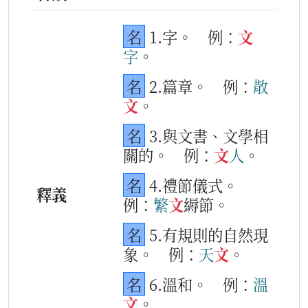
名
1.字。
例：
文
字
。
名
2.篇章。
例：
散
文
。
名
3.與文書、文學相
關的。
例：
文
人
。
名
4.禮節儀式。
釋義
例：
繁
文
縟節。
名
5.有規則的自然現
象。
例：
天
文
。
名
6.溫和。
例：
溫
文
。