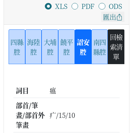
XLS
PDF
ODS
匯出
回檢
四縣
海陸
大埔
饒平
詔安
南四
索清
腔
腔
腔
腔
腔
縣腔
單
詞目
瘟
部首/筆
畫/部首外
疒/15/10
筆畫