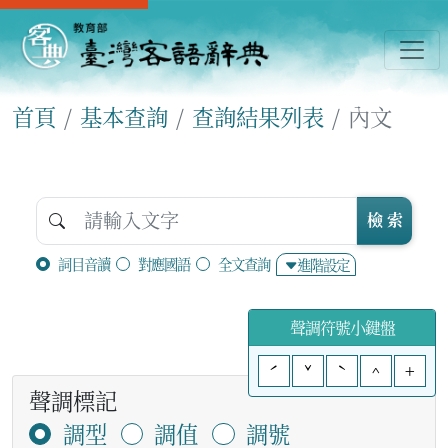
首頁
基本查詢
查詢結果列表
內文
檢 索
詞目音讀
對應國語
全文查詢
進階設定
聲調符號小鍵盤
ˊ
ˇ
ˋ
^
+
聲調標記
調型
調值
調號