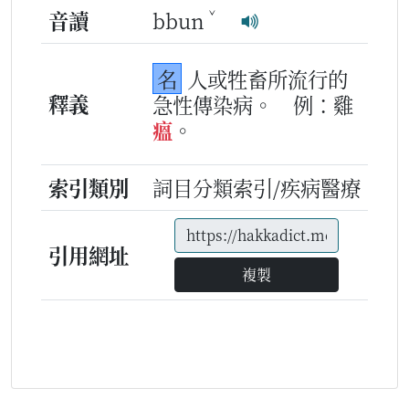
ˇ
音讀
bbun
名
人或牲畜所流行的
釋義
急性傳染病。
例：雞
瘟
。
索引類別
詞目分類索引/疾病醫療
引用網址
複製