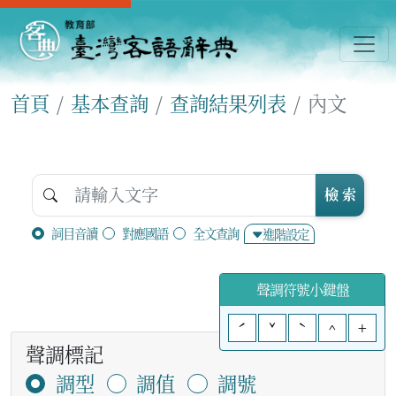
首頁
基本查詢
查詢結果列表
內文
檢 索
詞目音讀
對應國語
全文查詢
進階設定
聲調符號小鍵盤
ˊ
ˇ
ˋ
^
+
聲調標記
調型
調值
調號