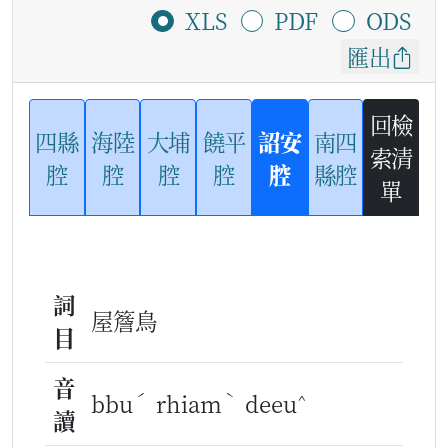
XLS
PDF
ODS
匯出
回檢
四縣
海陸
大埔
饒平
詔安
南四
索清
腔
腔
腔
腔
腔
縣腔
單
詞
屋簷鳥
目
音
ˊ
ˋ
^
bbu
rhiam
deeu
讀