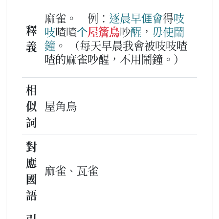
麻雀。
例：
逐
晨早
𠊎
會
得
吱
釋
吱
喳喳
个
屋簷鳥
吵
醒
，
毋使
鬧
鐘
。
（每天早晨我會被吱吱喳
義
喳的麻雀吵醒，不用鬧鐘。）
相
似
屋角鳥
詞
對
應
麻雀、瓦雀
國
語