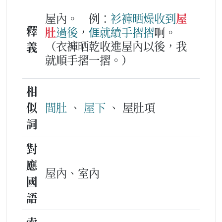
屋內。
例：
衫褲
晒
燥
收到
屋
釋
肚
過後
，
𠊎
就
續手
摺
摺
啊。
（衣褲晒乾收進屋內以後，我
義
就順手摺一摺。）
相
似
間肚
、
屋下
、 屋肚項
詞
對
應
屋內、室內
國
語