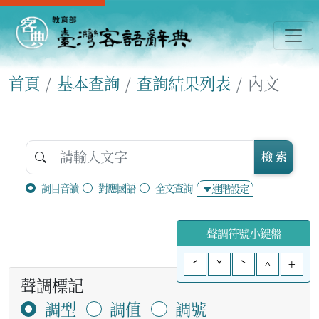
首頁
基本查詢
查詢結果列表
內文
檢 索
詞目音讀
對應國語
全文查詢
進階設定
聲調符號小鍵盤
ˊ
ˇ
ˋ
^
+
聲調標記
調型
調值
調號