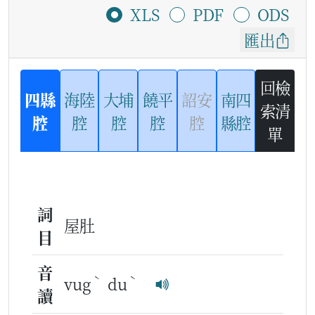
XLS
PDF
ODS
匯出
回檢
四縣
海陸
大埔
饒平
詔安
南四
索清
腔
腔
腔
腔
腔
縣腔
單
詞
屋肚
目
音
ˋ
ˋ
vug
du
讀