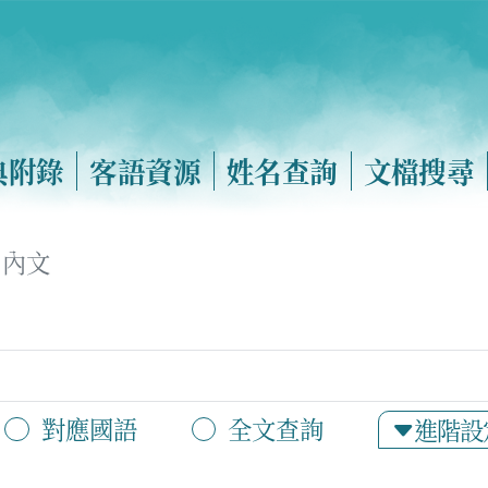
典附錄
客語資源
姓名查詢
文檔搜尋
內文
對應國語
全文查詢
進階設