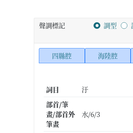
聲調標記
調型
四縣腔
海陸腔
詞目
汙
部首/筆
畫/部首外
水/6/3
筆畫