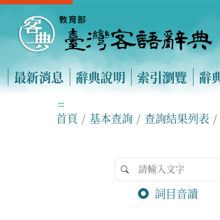
最新消息
辭典說明
索引瀏覽
辭
:::
首頁
基本查詢
查詢結果列表
詞目音讀