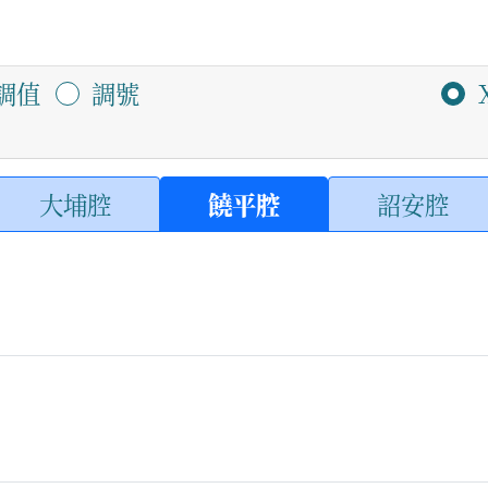
調值
調號
大埔腔
饒平腔
詔安腔