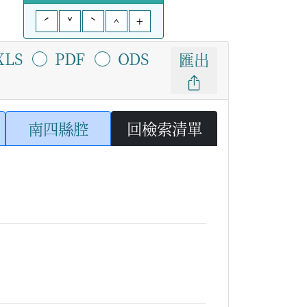
ˊ
ˇ
ˋ
^
+
XLS
PDF
ODS
匯出
南四縣腔
回檢索清單