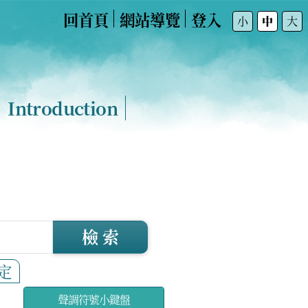
回首頁
網站導覽
登入
:::
小
中
大
Introduction
檢 索
定
聲調符號小鍵盤