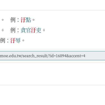
的。
例：
汙
點
。
的。
例：
貪
官
汙
吏
。
例：
汙
辱
。