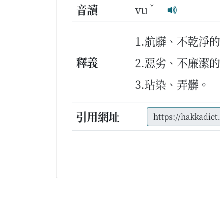
ˇ
音讀
vu
1.骯髒、不乾淨
釋義
2.惡劣、不廉潔
3.玷染、弄髒。
引用網址