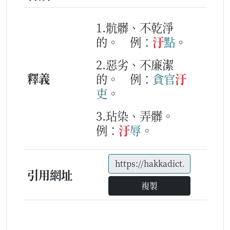
1.骯髒、不乾淨
的。
例：
汙
點
。
2.惡劣、不廉潔
釋義
的。
例：
貪
官
汙
吏
。
3.玷染、弄髒。
例：
汙
辱
。
引用網址
複製