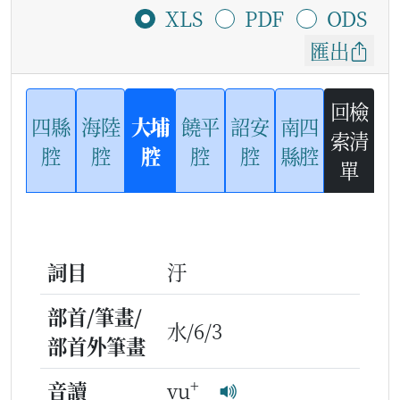
XLS
PDF
ODS
匯出
回檢
四縣
海陸
大埔
饒平
詔安
南四
索清
腔
腔
腔
腔
腔
縣腔
單
詞目
汙
部首/筆畫/
水/6/3
部首外筆畫
+
音讀
vu