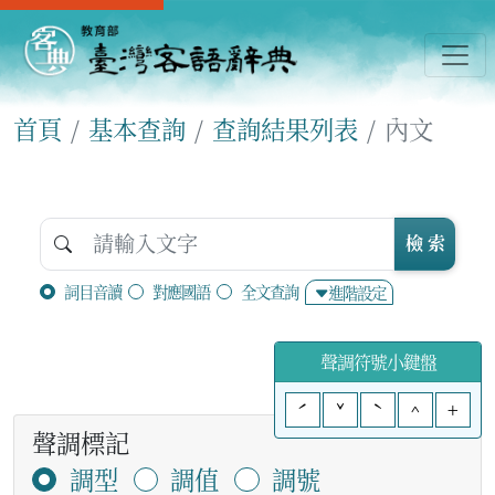
首頁
基本查詢
查詢結果列表
內文
檢 索
詞目音讀
對應國語
全文查詢
進階設定
聲調符號小鍵盤
ˊ
ˇ
ˋ
^
+
聲調標記
調型
調值
調號