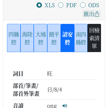
XLS
PDF
ODS
匯出
回檢
四縣
海陸
大埔
饒平
詔安
南四
索清
腔
腔
腔
腔
腔
縣腔
單
詞目
旺
部首/筆畫/
日/8/4
部首外筆畫
音讀
ong