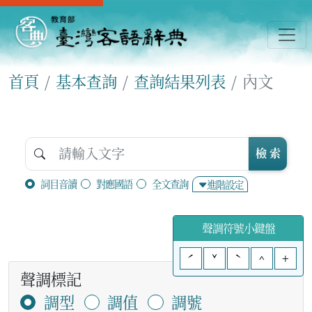
首頁
基本查詢
查詢結果列表
內文
檢 索
詞目音讀
對應國語
全文查詢
進階設定
聲調符號小鍵盤
ˊ
ˇ
ˋ
^
+
聲調標記
調型
調值
調號