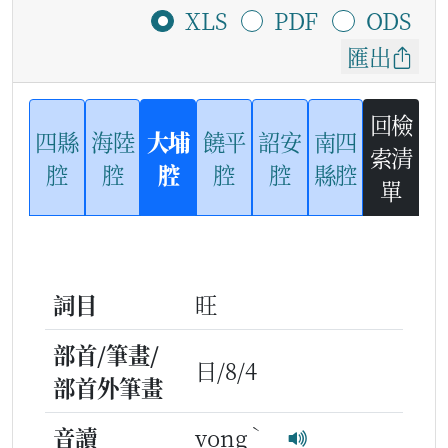
XLS
PDF
ODS
匯出
回檢
四縣
海陸
大埔
饒平
詔安
南四
索清
腔
腔
腔
腔
腔
縣腔
單
詞目
旺
部首/筆畫/
日/8/4
部首外筆畫
ˋ
音讀
vong