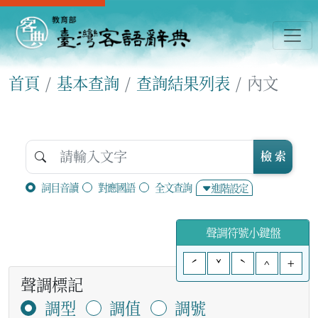
首頁
基本查詢
查詢結果列表
內文
檢 索
詞目音讀
對應國語
全文查詢
進階設定
聲調符號小鍵盤
ˊ
ˇ
ˋ
^
+
聲調標記
調型
調值
調號