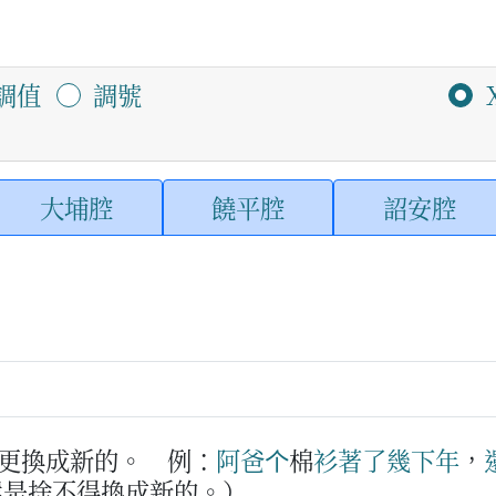
調值
調號
大埔腔
饒平腔
詔安腔
更換成新的。
例：
阿爸
个
棉
衫
著
了
幾下年
，
還是捨不得換成新的。）