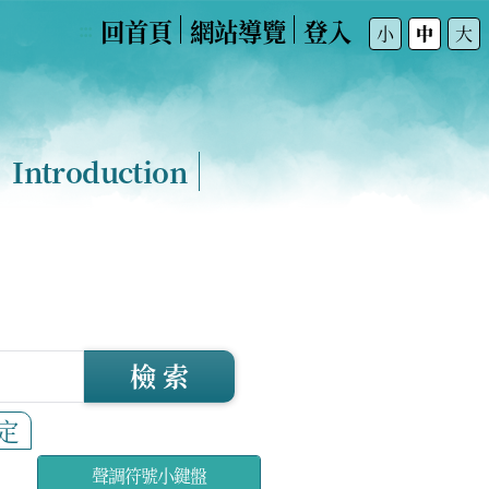
回首頁
網站導覽
登入
:::
小
中
大
Introduction
檢 索
定
聲調符號小鍵盤