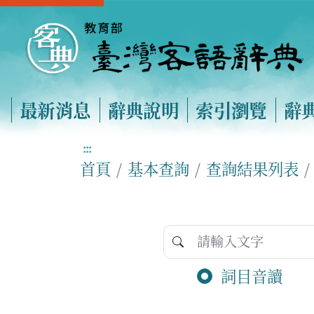
最新消息
辭典說明
索引瀏覽
辭
:::
首頁
基本查詢
查詢結果列表
詞目音讀