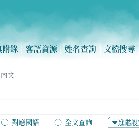
典附錄
客語資源
姓名查詢
文檔搜尋
內文
對應國語
全文查詢
進階設