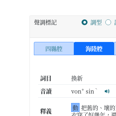
聲調標記
調型
四縣腔
海陸腔
詞目
換新
+
ˋ
音讀
von
sin
動
把舊的、壞的
釋義
衣穿了好幾年，