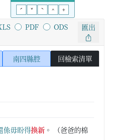
ˊ
ˇ
ˋ
^
+
XLS
PDF
ODS
匯出
南四縣腔
回檢索清單
還係
毋盼得
換新
。
（爸爸的棉