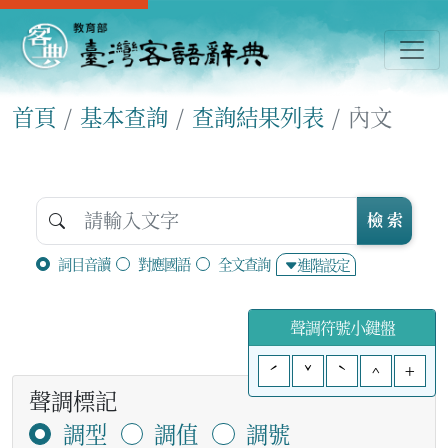
首頁
基本查詢
查詢結果列表
內文
檢 索
詞目音讀
對應國語
全文查詢
進階設定
聲調符號小鍵盤
ˊ
ˇ
ˋ
^
+
聲調標記
調型
調值
調號