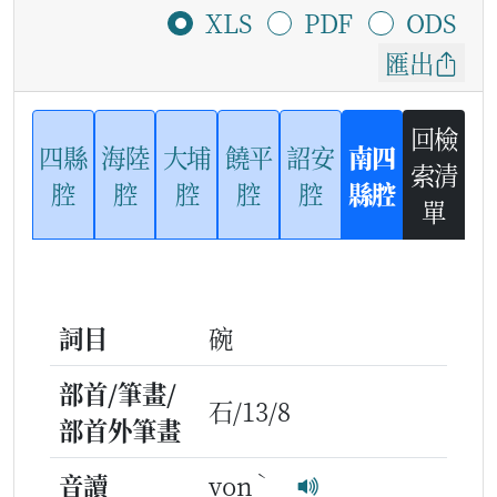
XLS
PDF
ODS
匯出
回檢
四縣
海陸
大埔
饒平
詔安
南四
索清
腔
腔
腔
腔
腔
縣腔
單
詞目
碗
部首/筆畫/
石/13/8
部首外筆畫
ˋ
音讀
von