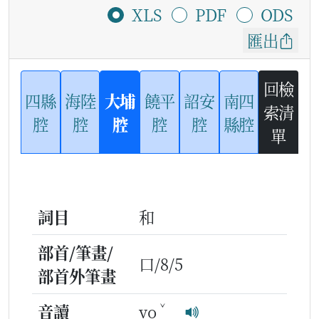
XLS
PDF
ODS
匯出
回檢
四縣
海陸
大埔
饒平
詔安
南四
索清
腔
腔
腔
腔
腔
縣腔
單
詞目
和
部首/筆畫/
口/8/5
部首外筆畫
ˇ
音讀
vo