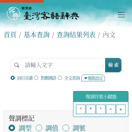
首頁
基本查詢
查詢結果列表
內文
檢 索
詞目音讀
對應國語
全文查詢
進階設定
聲調符號小鍵盤
ˊ
ˇ
ˋ
^
+
聲調標記
調型
調值
調號