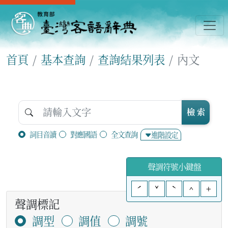
首頁
基本查詢
查詢結果列表
內文
檢 索
詞目音讀
對應國語
全文查詢
進階設定
聲調符號小鍵盤
ˊ
ˇ
ˋ
^
+
聲調標記
調型
調值
調號