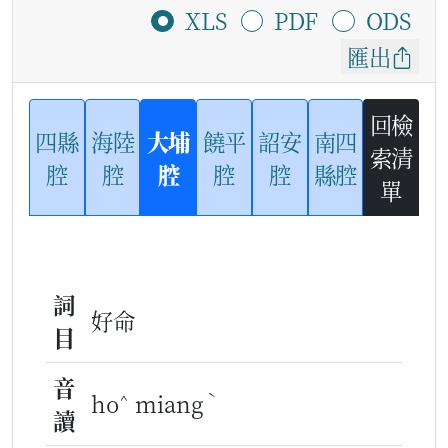
XLS
PDF
ODS
匯出
回檢
四縣
海陸
大埔
饒平
詔安
南四
索清
腔
腔
腔
腔
腔
縣腔
單
詞
好命
目
音
^
ˋ
ho
miang
讀