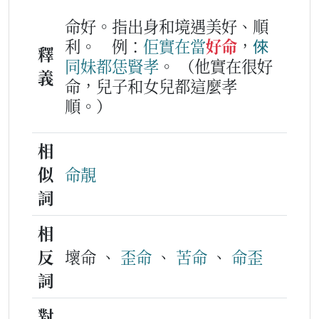
命好。指出身和境遇美好、順
利。
例：
佢
實在
當
好命
，
倈
釋
同
妹
都
恁
賢孝
。
（他實在很好
義
命，兒子和女兒都這麼孝
順。）
相
似
命靚
詞
相
反
壞命 、
歪命
、
苦命
、
命歪
詞
對