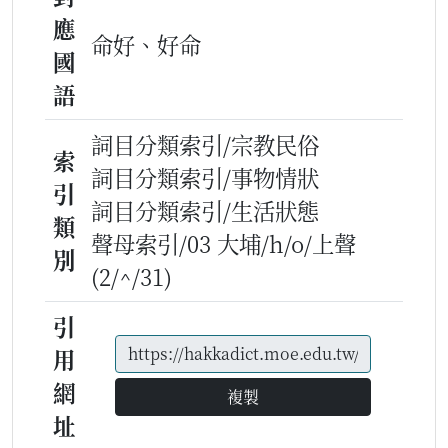
應
命好、好命
國
語
詞目分類索引/宗教民俗
索
詞目分類索引/事物情狀
引
詞目分類索引/生活狀態
類
聲母索引/03 大埔/h/o/上聲
別
(2/^/31)
引
用
網
複製
址