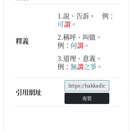
1.說、告訴。
例：
可
謂
。
2.稱呼、叫做。
釋義
例：
何
謂
。
3.道理、意義。
例：
無
謂
之
爭
。
引用網址
複製