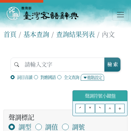
首頁
基本查詢
查詢結果列表
內文
檢 索
詞目音讀
對應國語
全文查詢
進階設定
聲調符號小鍵盤
ˊ
ˇ
ˋ
^
+
聲調標記
調型
調值
調號