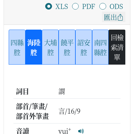
XLS
PDF
ODS
匯出
回檢
四縣
海陸
大埔
饒平
詔安
南四
索清
腔
腔
腔
腔
腔
縣腔
單
詞目
謂
部首/筆畫/
言/16/9
部首外筆畫
+
音讀
vui