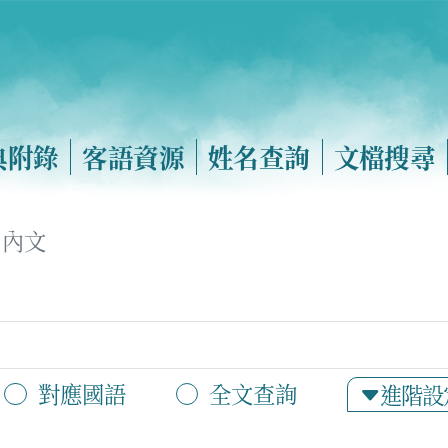
典附錄
客語資源
姓名查詢
文檔搜尋
內文
對應國語
全文查詢
進階設