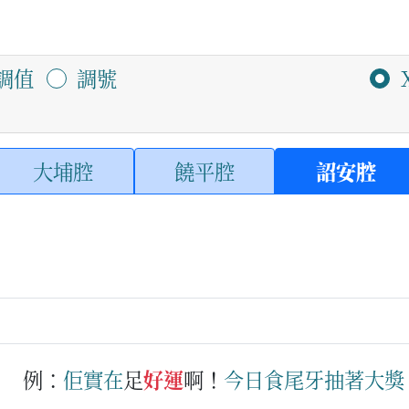
調值
調號
大埔腔
饒平腔
詔安腔
。
例：
佢
實在
足
好運
啊！
今日
食
尾牙
抽
著
大
獎