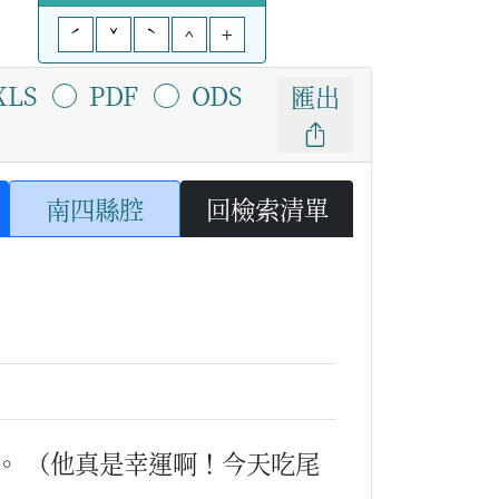
ˊ
ˇ
ˋ
^
+
XLS
PDF
ODS
匯出
南四縣腔
回檢索清單
。
（他真是幸運啊！今天吃尾