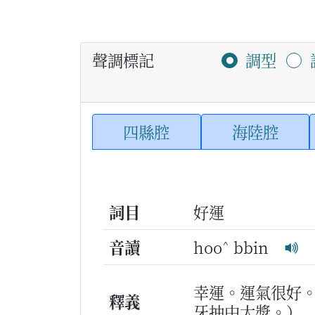
聲調標記
調型
四縣腔
海陸腔
詞目
好運
^
音讀
hoo
bbin
幸運。運氣很好
釋義
牙抽中大獎。）