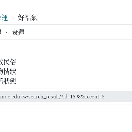
幸運
、 好福氣
 、 衰運
教民俗
物情狀
活狀態