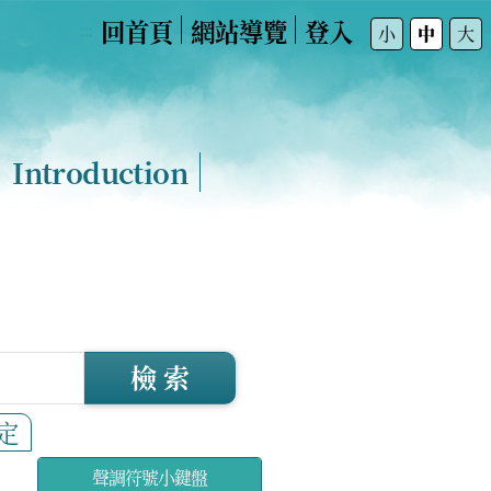
回首頁
網站導覽
登入
:::
小
中
大
Introduction
檢 索
定
聲調符號小鍵盤