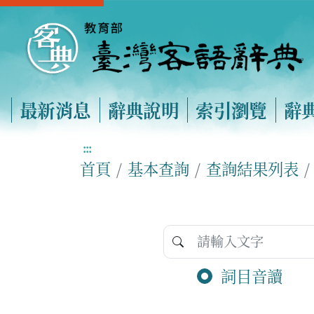
最新消息
辭典說明
索引瀏覽
辭
:::
首頁
基本查詢
查詢結果列表
詞目音讀