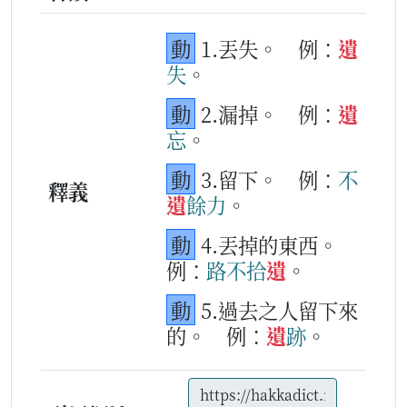
動
1.丟失。
例：
遺
失
。
動
2.漏掉。
例：
遺
忘
。
動
3.留下。
例：
不
釋義
遺
餘
力
。
動
4.丟掉的東西。
例：
路
不
拾
遺
。
動
5.過去之人留下來
的。
例：
遺
跡
。