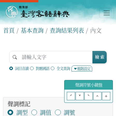
首頁
基本查詢
查詢結果列表
內文
檢 索
詞目音讀
對應國語
全文查詢
進階設定
聲調符號小鍵盤
ˊ
ˇ
ˋ
^
+
聲調標記
調型
調值
調號