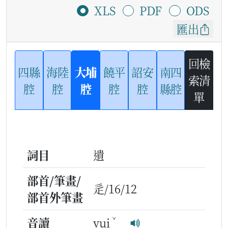
XLS
PDF
ODS
匯出
回檢
四縣
海陸
大埔
饒平
詔安
南四
索清
腔
腔
腔
腔
腔
縣腔
單
詞目
遺
部首/筆畫/
辵/16/12
部首外筆畫
ˇ
音讀
vui