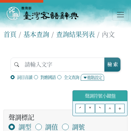
首頁
基本查詢
查詢結果列表
內文
檢 索
詞目音讀
對應國語
全文查詢
進階設定
聲調符號小鍵盤
ˊ
ˇ
ˋ
^
+
聲調標記
調型
調值
調號