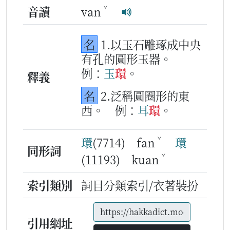
ˇ
音讀
van
名
1.以玉石雕琢成中央
有孔的圓形玉器。
例：
玉
環
。
釋義
名
2.泛稱圓圈形的東
西。
例：
耳
環
。
ˇ
環
(7714) fan
環
同形詞
ˇ
(11193) kuan
索引類別
詞目分類索引/衣著裝扮
引用網址