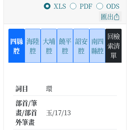
XLS
PDF
ODS
匯出
回檢
四縣
海陸
大埔
饒平
詔安
南四
索清
腔
腔
腔
腔
腔
縣腔
單
詞目
環
部首/筆
畫/部首
玉/17/13
外筆畫