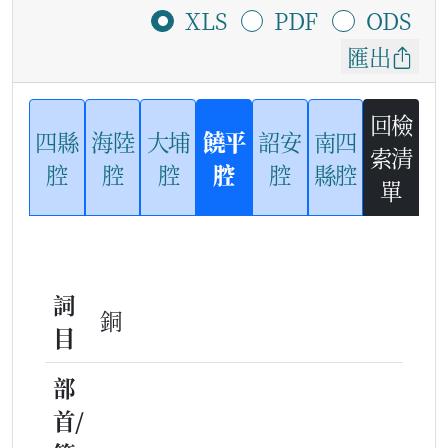
XLS
PDF
ODS
匯出
回檢
四縣
海陸
大埔
饒平
詔安
南四
索清
腔
腔
腔
腔
腔
縣腔
單
詞
銅
目
部
首/