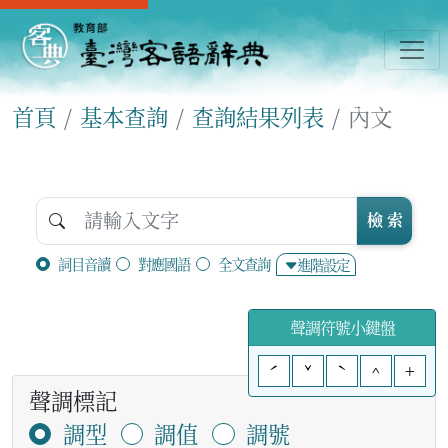
首頁
基本查詢
查詢結果列表
內文
檢 索
詞目音讀
對應國語
全文查詢
進階設定
聲調符號小鍵盤
ˊ
ˇ
ˋ
^
+
聲調標記
調型
調值
調號