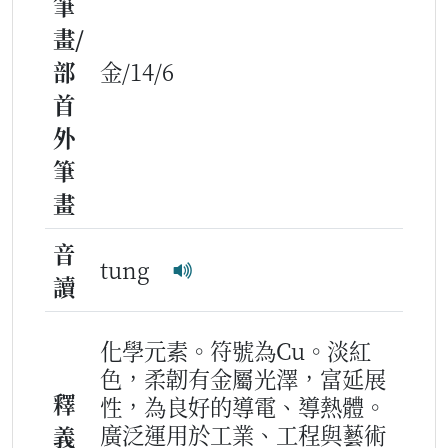
筆
畫/
部
金/14/6
首
外
筆
畫
音
tung
讀
化學元素。符號為Cu。淡紅
色，柔韌有金屬光澤，富延展
釋
性，為良好的導電、導熱體。
廣泛運用於工業、工程與藝術
義