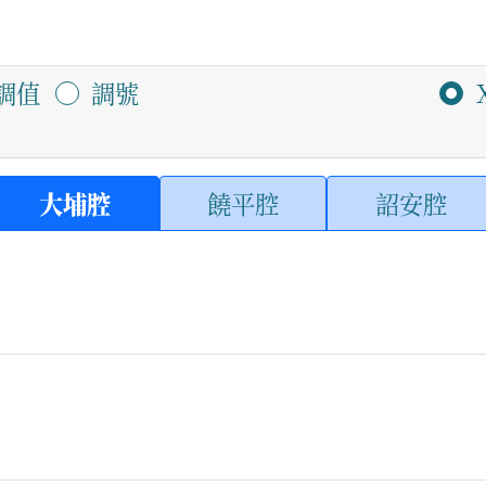
調值
調號
大埔腔
饒平腔
詔安腔