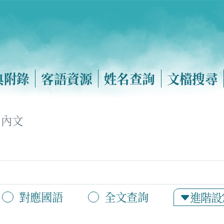
典附錄
客語資源
姓名查詢
文檔搜尋
內文
對應國語
全文查詢
進階設