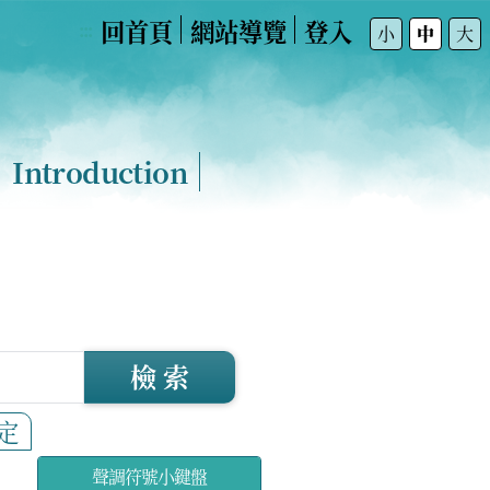
回首頁
網站導覽
登入
:::
小
中
大
Introduction
檢 索
定
聲調符號小鍵盤