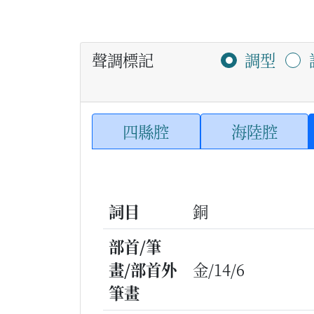
聲調標記
調型
四縣腔
海陸腔
詞目
銅
部首/筆
畫/部首外
金/14/6
筆畫