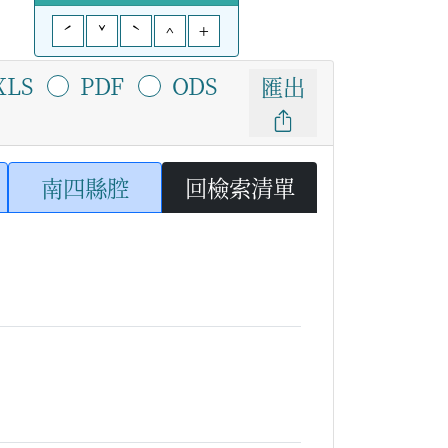
ˊ
ˇ
ˋ
^
+
XLS
PDF
ODS
匯出
南四縣腔
回檢索清單