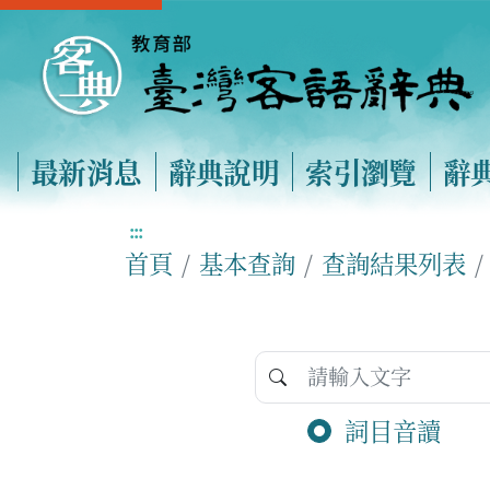
最新消息
辭典說明
索引瀏覽
辭
:::
首頁
基本查詢
查詢結果列表
詞目音讀