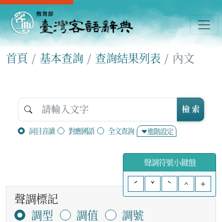
首頁
基本查詢
查詢結果列表
內文
檢 索
詞目音讀
對應國語
全文查詢
進階設定
聲調符號小鍵盤
ˊ
ˇ
ˋ
^
+
聲調標記
調型
調值
調號