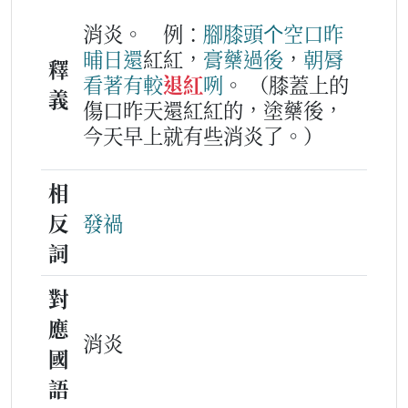
消炎。
例：
腳膝頭
个
空
口
昨
晡日
還
紅紅，
膏藥
過後
，
朝脣
釋
看著
有
較
退紅
咧
。
（膝蓋上的
義
傷口昨天還紅紅的，塗藥後，
今天早上就有些消炎了。）
相
反
發禍
詞
對
應
消炎
國
語