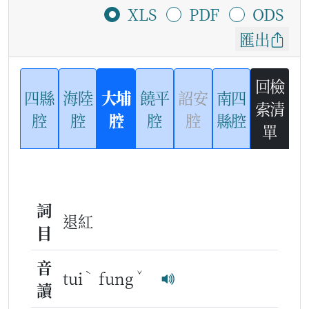
XLS
PDF
ODS
匯出
回檢
四縣
海陸
大埔
饒平
詔安
南四
索清
腔
腔
腔
腔
腔
縣腔
單
詞
退紅
目
音
ˋ
ˇ
tui
fung
讀