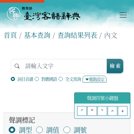
首頁
基本查詢
查詢結果列表
內文
檢 索
詞目音讀
對應國語
全文查詢
進階設定
聲調符號小鍵盤
ˊ
ˇ
ˋ
^
+
聲調標記
調型
調值
調號