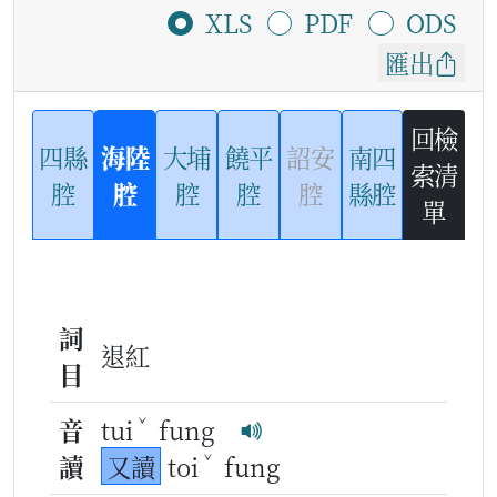
XLS
PDF
ODS
匯出
回檢
四縣
海陸
大埔
饒平
詔安
南四
索清
腔
腔
腔
腔
腔
縣腔
單
詞
退紅
目
ˇ
音
tui
fung
ˇ
讀
又讀
toi
fung