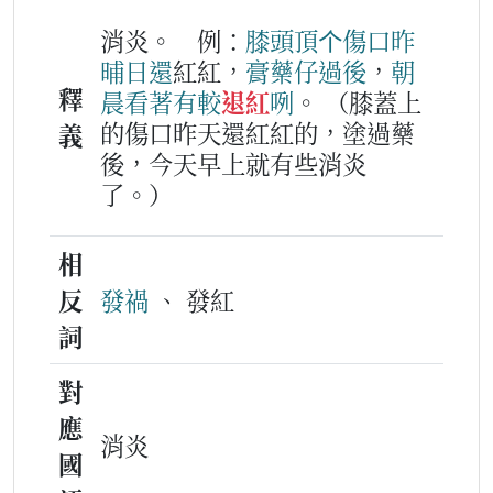
消炎。
例：
膝頭
頂
个
傷
口
昨
晡日
還
紅紅，
膏藥仔
過後
，
朝
釋
晨
看著
有
較
退紅
咧
。
（膝蓋上
的傷口昨天還紅紅的，塗過藥
義
後，今天早上就有些消炎
了。）
相
反
發禍
、 發紅
詞
對
應
消炎
國