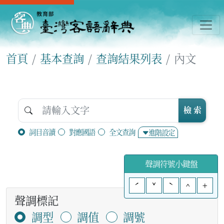
首頁
基本查詢
查詢結果列表
內文
檢 索
詞目音讀
對應國語
全文查詢
進階設定
聲調符號小鍵盤
ˊ
ˇ
ˋ
^
+
聲調標記
調型
調值
調號