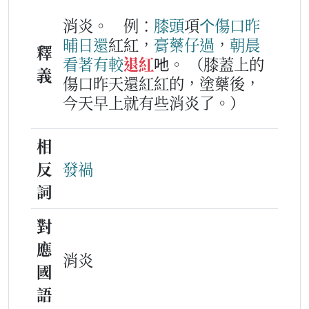
消炎。
例：
膝頭
項
个
傷
口
昨
晡日
還
紅紅，
膏藥仔
過
，
朝晨
釋
看著
有
較
退紅
吔。
（膝蓋上的
義
傷口昨天還紅紅的，塗藥後，
今天早上就有些消炎了。）
相
反
發禍
詞
對
應
消炎
國
語