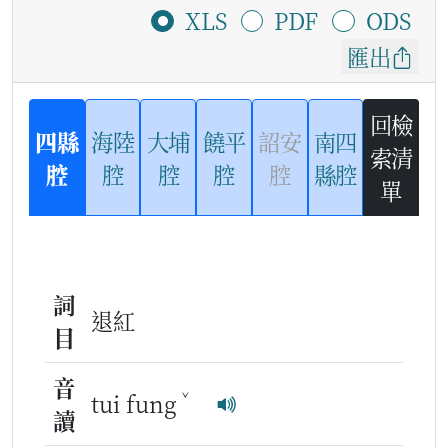
XLS
PDF
ODS
匯出
回檢
四縣
海陸
大埔
饒平
詔安
南四
索清
腔
腔
腔
腔
腔
縣腔
單
詞
退紅
目
音
ˇ
tui fung
讀