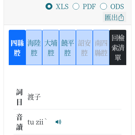
XLS
PDF
ODS
匯出
回檢
四縣
海陸
大埔
饒平
詔安
南四
索清
腔
腔
腔
腔
腔
縣腔
單
詞
渡子
目
音
ˋ
tu zii
讀