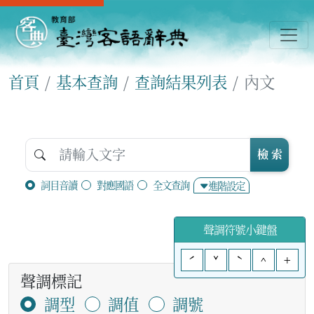
首頁
基本查詢
查詢結果列表
內文
檢 索
詞目音讀
對應國語
全文查詢
進階設定
聲調符號小鍵盤
ˊ
ˇ
ˋ
^
+
聲調標記
調型
調值
調號