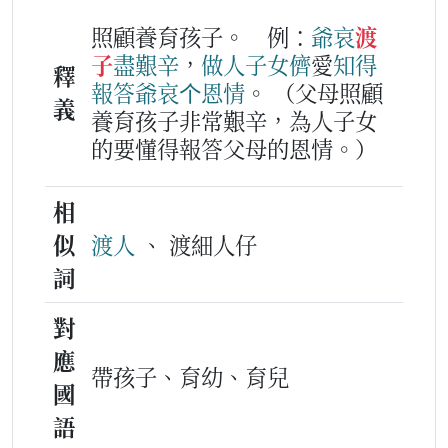
照顧養育孩子。
例：
爺哀
渡
子
盡
艱辛
，
做人
子女
儕
愛
知得
釋
報答
爺哀
个
恩情
。
（父母照顧
義
養育孩子非常艱辛，為人子女
的要懂得報答父母的恩情。）
相
似
渡人
、 渡細人仔
詞
對
應
帶孩子、育幼、育兒
國
語