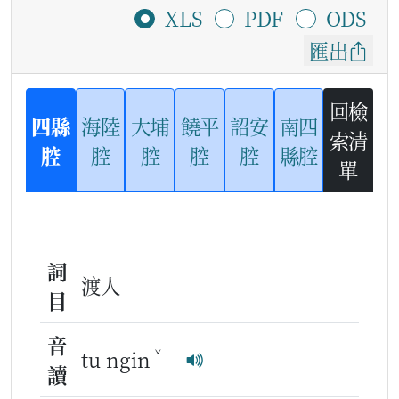
XLS
PDF
ODS
匯出
回檢
四縣
海陸
大埔
饒平
詔安
南四
索清
腔
腔
腔
腔
腔
縣腔
單
詞
渡人
目
音
ˇ
tu ngin
讀