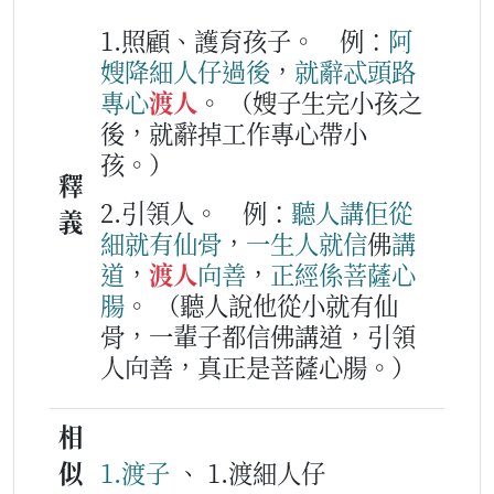
1.照顧、護育孩子。
例：
阿
嫂
降
細人仔
過後
，
就
辭
忒
頭路
專心
渡人
。
（嫂子生完小孩之
後，就辭掉工作專心帶小
孩。）
釋
2.引領人。
例：
聽
人
講
佢
從
義
細
就有
仙
骨
，
一生人
就
信
佛
講
道
，
渡人
向
善
，
正經
係
菩薩
心
腸
。
（聽人說他從小就有仙
骨，一輩子都信佛講道，引領
人向善，真正是菩薩心腸。）
相
似
1.渡子
、 1.渡細人仔