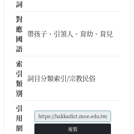
詞
對
應
帶孩子、引領人、育幼、育兒
國
語
索
引
詞目分類索引/宗教民俗
類
別
引
用
網
複製