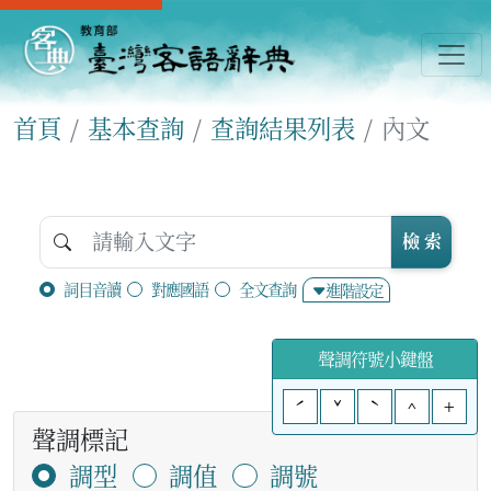
首頁
基本查詢
查詢結果列表
內文
檢 索
詞目音讀
對應國語
全文查詢
進階設定
聲調符號小鍵盤
ˊ
ˇ
ˋ
^
+
聲調標記
調型
調值
調號