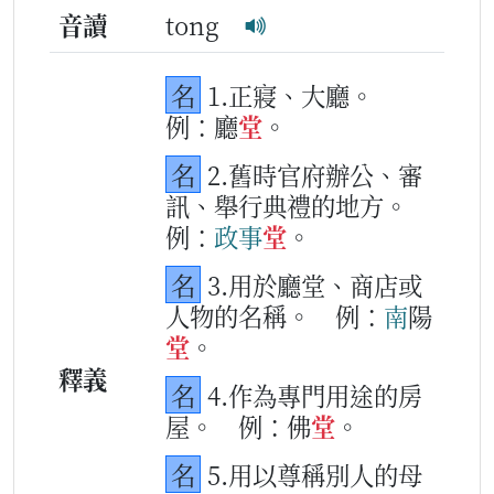
音讀
tong
名
1.正寢、大廳。
例：廳
堂
。
名
2.舊時官府辦公、審
訊、舉行典禮的地方。
例：
政
事
堂
。
名
3.用於廳堂、商店或
人物的名稱。
例：
南
陽
堂
。
釋義
名
4.作為專門用途的房
屋。
例：佛
堂
。
名
5.用以尊稱別人的母