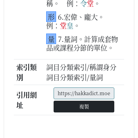
稱。
例：
令
堂
。
形
6.宏偉、龐大。
例：
堂
皇
。
量
7.量詞。計算成套物
品或課程分節的單位。
索引類
詞目分類索引/稱謂身分
別
詞目分類索引/量詞
引用網
址
複製