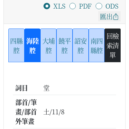
XLS
PDF
ODS
匯出
回檢
四縣
海陸
大埔
饒平
詔安
南四
索清
腔
腔
腔
腔
腔
縣腔
單
詞目
堂
部首/筆
畫/部首
土/11/8
外筆畫