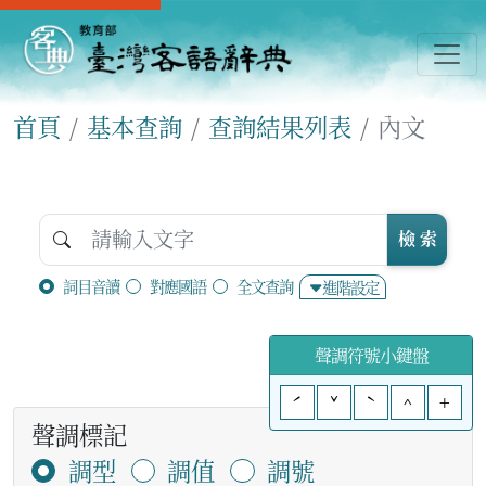
首頁
基本查詢
查詢結果列表
內文
檢 索
詞目音讀
對應國語
全文查詢
進階設定
聲調符號小鍵盤
ˊ
ˇ
ˋ
^
+
聲調標記
調型
調值
調號