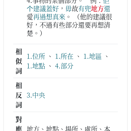
4.事物的某個部分。
例：
佢
个
建議
蓋好
，
毋
故
有兜
地方
還
愛
再過
想
真
來
。
（他的建議很
好，不過有些部分還要再想清
楚。）
相
1.位所
、
1.所在
、
1.地區
、
似
1.地點
、
4.部分
詞
相
反
3.中央
詞
對
應
地方、地點、場所、處所、本