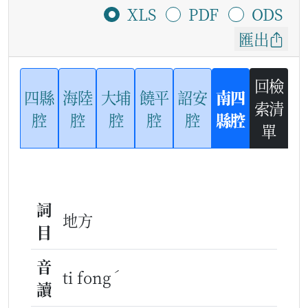
XLS
PDF
ODS
匯出
回檢
四縣
海陸
大埔
饒平
詔安
南四
索清
腔
腔
腔
腔
腔
縣腔
單
詞
地方
目
音
ˊ
ti fong
讀