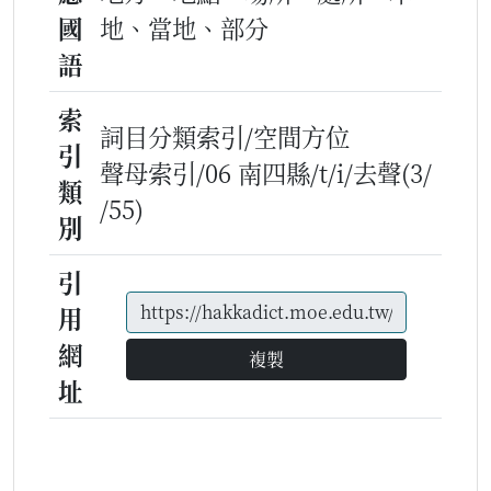
國
地、當地、部分
語
索
詞目分類索引/空間方位
引
聲母索引/06 南四縣/t/i/去聲(3/
類
/55)
別
引
用
網
複製
址