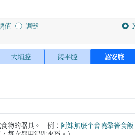
調值
調號
大埔腔
饒平腔
詔安腔
或食物的器具。
例：
阿妹
無麼个
會
曉
擎
箸
食飯
飯，每次都用湯匙來舀。）