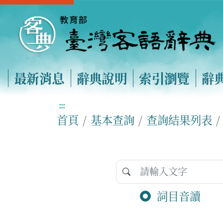
最新消息
辭典說明
索引瀏覽
辭
:::
首頁
基本查詢
查詢結果列表
詞目音讀