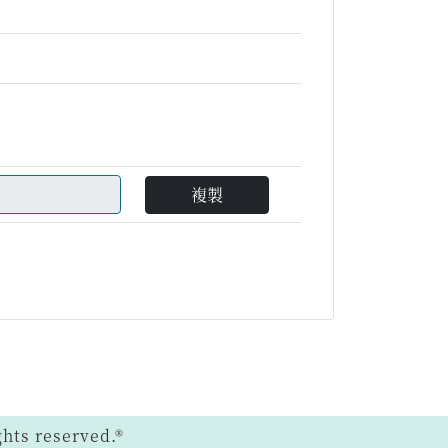
複製
ts reserved.®