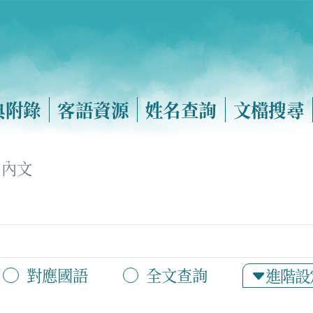
典附錄
客語資源
姓名查詢
文檔搜尋
內文
對應國語
全文查詢
進階設