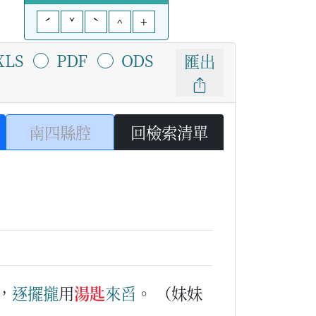
ˊ
ˇ
ˋ
^
+
XLS
PDF
ODS
匯出
南四縣腔
回檢索清單
，
逐擺
攏
用
湯匙
來
舀
。
（妹妹