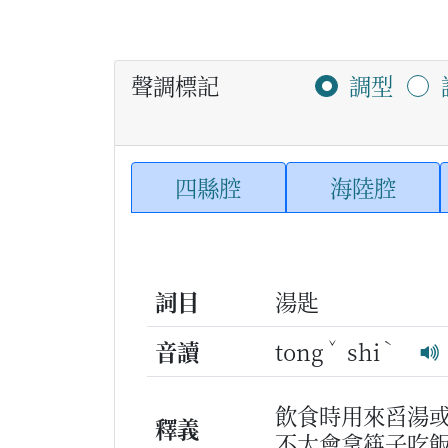
聲調標記
調型
四縣腔
海陸腔
詞目
湯匙
ˇ
ˋ
音讀
tong
shi
飲食時用來舀湯
釋義
不太會拿筷子吃