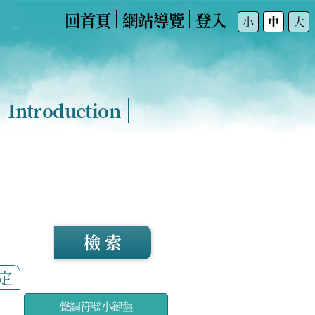
回首頁
網站導覽
登入
:::
小
中
大
Introduction
檢 索
定
聲調符號小鍵盤