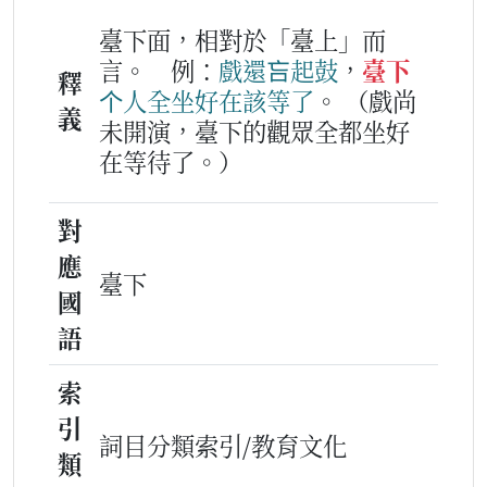
臺下面，相對於「臺上」而
言。
例：
戲
還吂
起鼓
，
臺下
釋
个
人
全
坐
好在
該
等
了
。
（戲尚
義
未開演，臺下的觀眾全都坐好
在等待了。）
對
應
臺下
國
語
索
引
詞目分類索引/教育文化
類