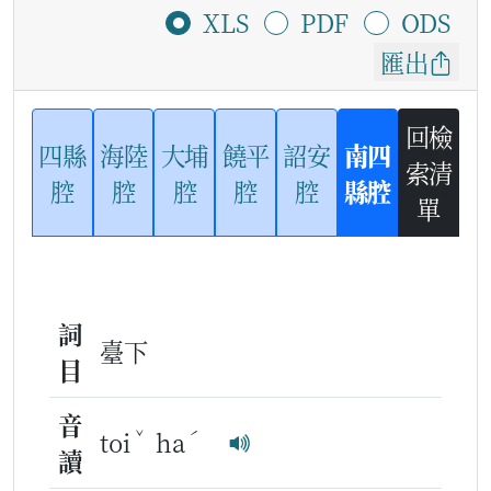
XLS
PDF
ODS
匯出
回檢
四縣
海陸
大埔
饒平
詔安
南四
索清
腔
腔
腔
腔
腔
縣腔
單
詞
臺下
目
音
ˇ
ˊ
toi
ha
讀