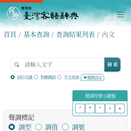
首頁
基本查詢
查詢結果列表
內文
檢 索
詞目音讀
對應國語
全文查詢
進階設定
聲調符號小鍵盤
ˊ
ˇ
ˋ
^
+
聲調標記
調型
調值
調號