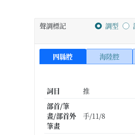
聲調標記
調型
四縣腔
海陸腔
詞目
推
部首/筆
畫/部首外
手/11/8
筆畫