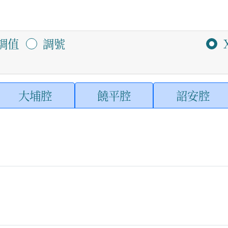
調值
調號
大埔腔
饒平腔
詔安腔