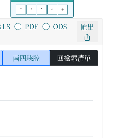
ˊ
ˇ
ˋ
^
+
XLS
PDF
ODS
匯出
南四縣腔
回檢索清單