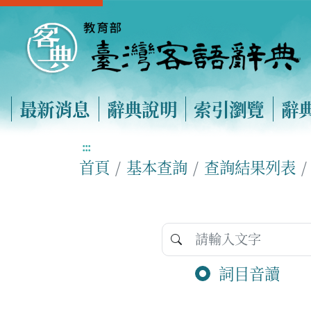
最新消息
辭典說明
索引瀏覽
辭
:::
首頁
基本查詢
查詢結果列表
詞目音讀