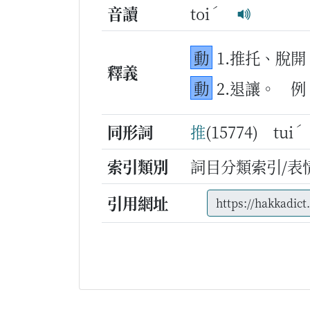
ˊ
音讀
toi
動
1.推托、脫開
釋義
動
2.退讓。
例
ˊ
同形詞
推
(15774) tui
索引類別
詞目分類索引/表
引用網址