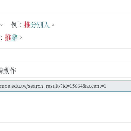
。
例：
推
分別
人
。
：
推
辭
。
情動作