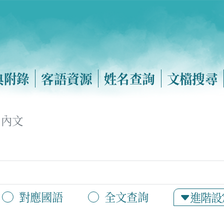
典附錄
客語資源
姓名查詢
文檔搜尋
內文
對應國語
全文查詢
進階設