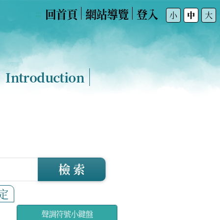
回首頁
網站導覽
登入
:::
小
中
大
Introduction
檢 索
定
聲調符號小鍵盤