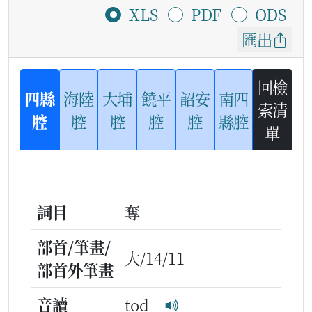
XLS
PDF
ODS
匯出
回檢
四縣
海陸
大埔
饒平
詔安
南四
索清
腔
腔
腔
腔
腔
縣腔
單
詞目
奪
部首/筆畫/
大/14/11
部首外筆畫
音讀
tod