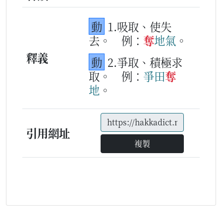
動
1.吸取、使失
去。
例：
奪
地氣
。
釋義
動
2.爭取、積極求
取。
例：
爭
田
奪
地
。
引用網址
複製