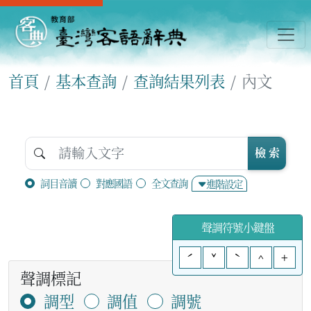
首頁
基本查詢
查詢結果列表
內文
檢 索
詞目音讀
對應國語
全文查詢
進階設定
聲調符號小鍵盤
ˊ
ˇ
ˋ
^
+
聲調標記
調型
調值
調號