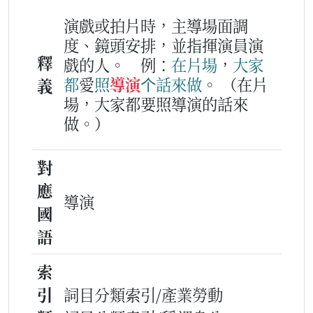
演戲或拍片時，主導場面調
度、鏡頭安排，並指揮演員演
釋
戲的人。
例：
在
片
場
，
大家
都
愛
照
導演
个
話
來
做
。
（在片
義
場，大家都要照導演的話來
做。）
對
應
導演
國
語
索
引
詞目分類索引/產業勞動