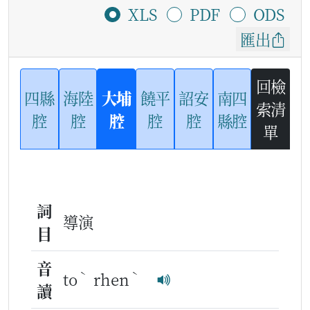
XLS
PDF
ODS
匯出
回檢
四縣
海陸
大埔
饒平
詔安
南四
索清
腔
腔
腔
腔
腔
縣腔
單
詞
導演
目
音
ˋ
ˋ
to
rhen
讀