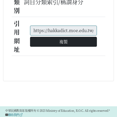
類
詞目分類索引/稱謂身分
別
引
用
網
複製
址
中華民國教育部 版權所有 © 2023 Ministry of Education, R.O.C. All rights reserved.®
聯絡我們