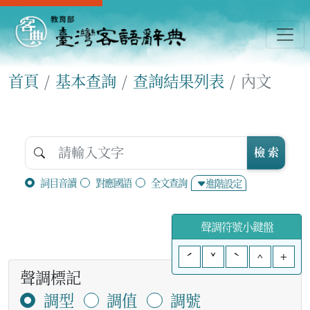
首頁
基本查詢
查詢結果列表
內文
檢 索
詞目音讀
對應國語
全文查詢
進階設定
聲調符號小鍵盤
ˊ
ˇ
ˋ
^
+
聲調標記
調型
調值
調號