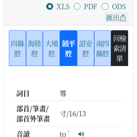
XLS
PDF
ODS
匯出
回檢
四縣
海陸
大埔
饒平
詔安
南四
索清
腔
腔
腔
腔
腔
縣腔
單
詞目
導
部首/筆畫/
寸/16/13
部首外筆畫
ˊ
音讀
to