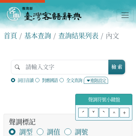
首頁
基本查詢
查詢結果列表
內文
檢 索
詞目音讀
對應國語
全文查詢
進階設定
聲調符號小鍵盤
ˊ
ˇ
ˋ
^
+
聲調標記
調型
調值
調號