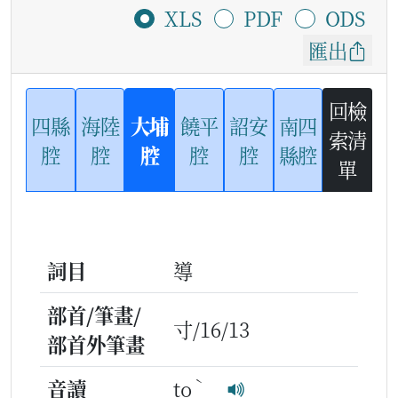
XLS
PDF
ODS
匯出
回檢
四縣
海陸
大埔
饒平
詔安
南四
索清
腔
腔
腔
腔
腔
縣腔
單
詞目
導
部首/筆畫/
寸/16/13
部首外筆畫
ˋ
音讀
to