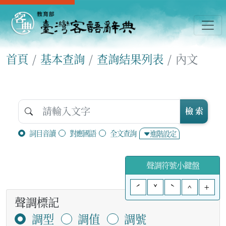
首頁
基本查詢
查詢結果列表
內文
檢 索
詞目音讀
對應國語
全文查詢
進階設定
聲調符號小鍵盤
ˊ
ˇ
ˋ
^
+
聲調標記
調型
調值
調號