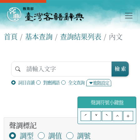
首頁
基本查詢
查詢結果列表
內文
檢 索
詞目音讀
對應國語
全文查詢
進階設定
聲調符號小鍵盤
ˊ
ˇ
ˋ
^
+
聲調標記
調型
調值
調號