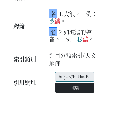
名
1.大浪。
例：
波
濤
。
釋義
名
2.如波濤的聲
音。
例：
松
濤
。
詞目分類索引/天文
索引類別
地理
引用網址
複製