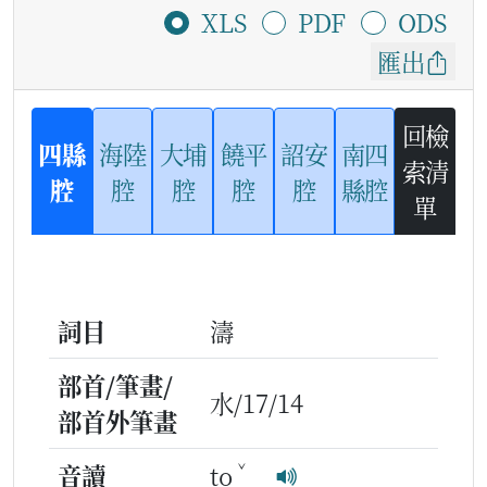
XLS
PDF
ODS
匯出
回檢
四縣
海陸
大埔
饒平
詔安
南四
索清
腔
腔
腔
腔
腔
縣腔
單
詞目
濤
部首/筆畫/
水/17/14
部首外筆畫
ˇ
音讀
to