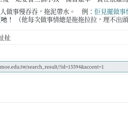
容人做事慢吞吞，拖泥帶水。
例：
佢
見擺
做事
佢
吔！
（他每次做事情總是拖拖拉拉，理不出
扯扯