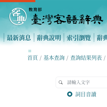
最新消息
辭典說明
索引瀏覽
辭
:::
首頁
基本查詢
查詢結果列表
詞目音讀