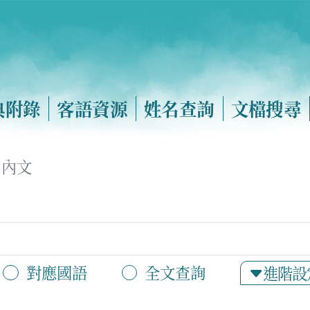
典附錄
客語資源
姓名查詢
文檔搜尋
內文
對應國語
全文查詢
進階設