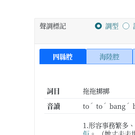
聲調標記
調型
四縣腔
海陸腔
詞目
拖拖挷挷
ˊ
ˊ
ˊ
音讀
to
to
bang
1.形容事務繁多
佢
。
（她丈夫去