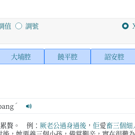
調值
調號
大埔腔
饒平腔
詔安腔
ˊ
bang
、累贅。
例：
厥
老公
過身
過後
，
佢
愛
畜
三
個
細
世後，她要養三個小孩，備嘗艱辛，實在很難