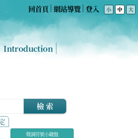
回首頁
網站導覽
登入
:::
小
中
大
Introduction
檢 索
定
聲調符號小鍵盤