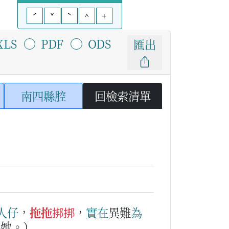
ˊ
ˇ
ˋ
^
+
XLS
PDF
ODS
匯出
南四縣腔
回檢索清單
人仔
，
拖拖挷挷
，
實在
異難
為
為她。）