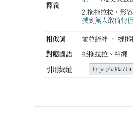
釋義
2.拖拖拉拉，形
搣
到
無
人
敢
倚恃
相似詞
並並絆絆 、 挷挷
對應國語
拖拖拉拉、糾纏
引用網址