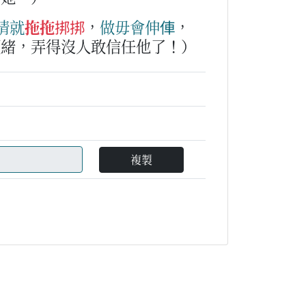
情
就
拖拖挷挷
，
做
毋會
伸俥
，
頭緒，弄得沒人敢信任他了！）
複製