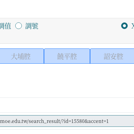
調值
調號
大埔腔
饒平腔
詔安腔