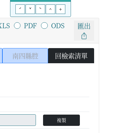
ˊ
ˇ
ˋ
^
+
XLS
PDF
ODS
匯出
南四縣腔
回檢索清單
複製