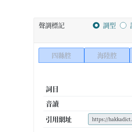
聲調標記
調型
四縣腔
海陸腔
詞目
音讀
引用網址