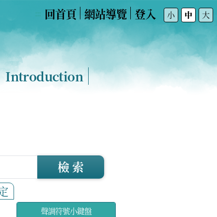
回首頁
網站導覽
登入
:::
小
中
大
Introduction
檢 索
定
聲調符號小鍵盤