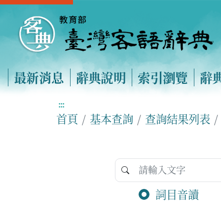
最新消息
辭典說明
索引瀏覽
辭
:::
首頁
基本查詢
查詢結果列表
詞目音讀