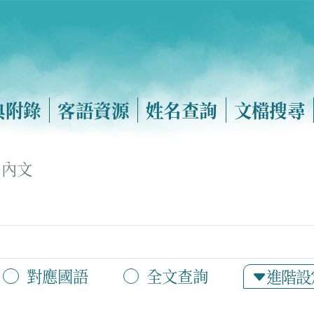
典附錄
客語資源
姓名查詢
文檔搜尋
內文
對應國語
全文查詢
進階設