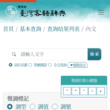
首頁
基本查詢
查詢結果列表
內文
檢 索
詞目音讀
對應國語
全文查詢
進階設定
聲調符號小鍵盤
ˊ
ˇ
ˋ
^
+
聲調標記
調型
調值
調號