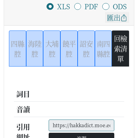
XLS
PDF
ODS
匯出
回檢
四縣
海陸
大埔
饒平
詔安
南四
索清
腔
腔
腔
腔
腔
縣腔
單
詞目
音讀
引用
網址