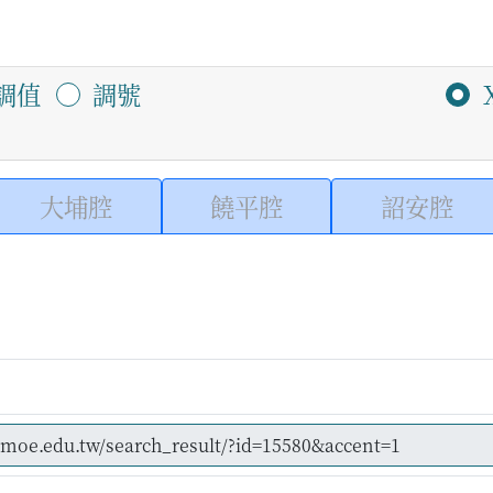
調值
調號
大埔腔
饒平腔
詔安腔