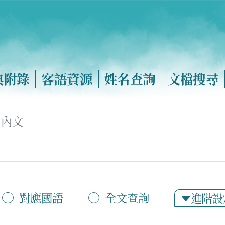
典附錄
客語資源
姓名查詢
文檔搜尋
內文
對應國語
全文查詢
進階設