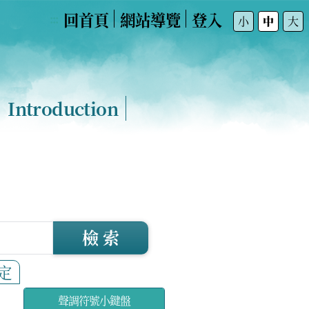
回首頁
網站導覽
登入
:::
小
中
大
Introduction
檢 索
定
聲調符號小鍵盤