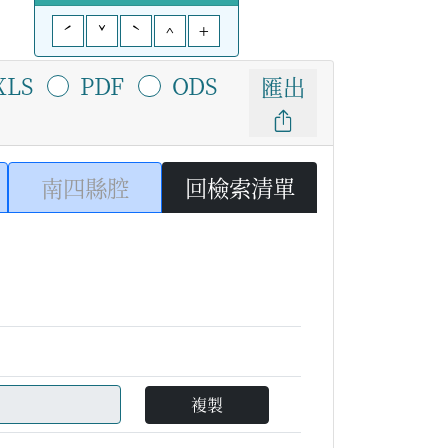
ˊ
ˇ
ˋ
^
+
XLS
PDF
ODS
匯出
南四縣腔
回檢索清單
複製