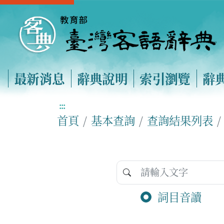
最新消息
辭典說明
索引瀏覽
辭
:::
首頁
基本查詢
查詢結果列表
詞目音讀