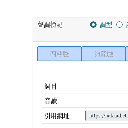
聲調標記
調型
四縣腔
海陸腔
詞目
音讀
引用網址