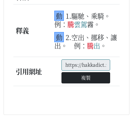
動
1.驅馳、乘騎。
例：
騰
雲
駕
霧。
釋義
動
2.空出、挪移、讓
出。
例：
騰
出
。
引用網址
複製