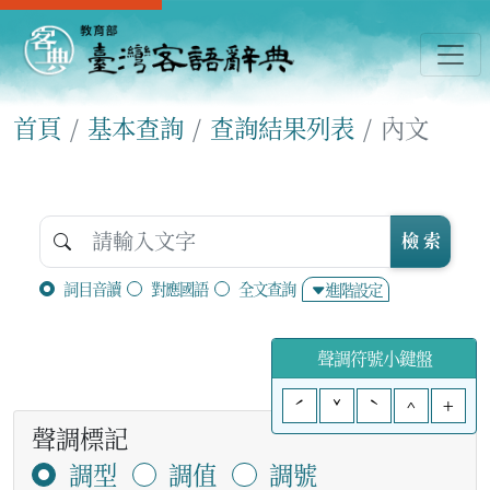
首頁
基本查詢
查詢結果列表
內文
檢 索
詞目音讀
對應國語
全文查詢
進階設定
聲調符號小鍵盤
ˊ
ˇ
ˋ
^
+
聲調標記
調型
調值
調號