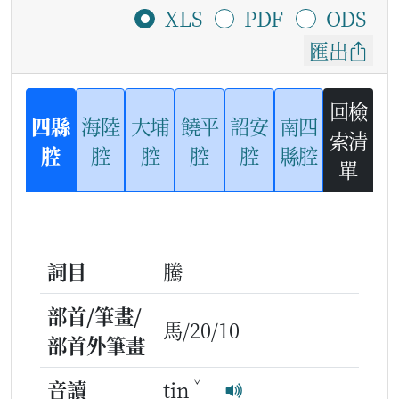
XLS
PDF
ODS
匯出
回檢
四縣
海陸
大埔
饒平
詔安
南四
索清
腔
腔
腔
腔
腔
縣腔
單
詞目
騰
部首/筆畫/
馬/20/10
部首外筆畫
ˇ
音讀
tin