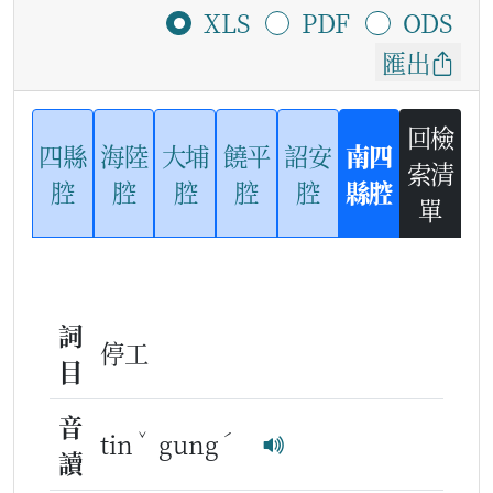
XLS
PDF
ODS
匯出
回檢
四縣
海陸
大埔
饒平
詔安
南四
索清
腔
腔
腔
腔
腔
縣腔
單
詞
停工
目
音
ˇ
ˊ
tin
gung
讀