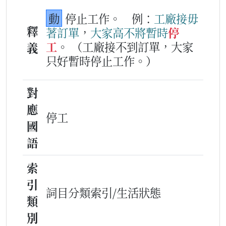
動
停止工作。
例：
工
廠
接
毋
釋
著
訂
單
，
大家
高不將
暫時
停
工
。
（工廠接不到訂單，大家
義
只好暫時停止工作。）
對
應
停工
國
語
索
引
詞目分類索引/生活狀態
類
別