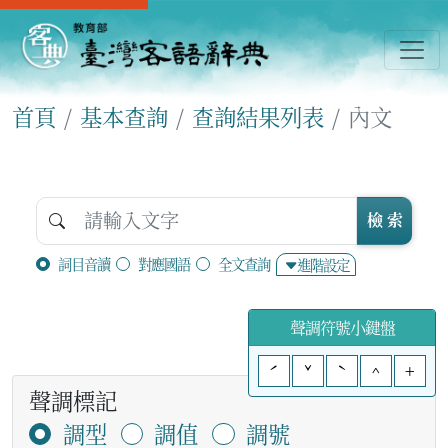
首頁
基本查詢
查詢結果列表
內文
檢 索
詞目音讀
對應國語
全文查詢
進階設定
聲調符號小鍵盤
ˊ
ˇ
ˋ
^
+
聲調標記
調型
調值
調號