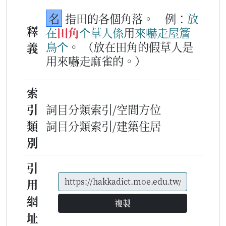
名
指田的各個角落。
例：
放
釋
在
田角
个
草
人
係
用
來
嚇
走
屋簷
鳥
个
。
（放在田角的假草人是
義
用來嚇走麻雀的。）
索
引
詞目分類索引/空間方位
類
詞目分類索引/建築住居
別
引
用
網
複製
址