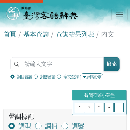
首頁
基本查詢
查詢結果列表
內文
檢 索
詞目音讀
對應國語
全文查詢
進階設定
聲調符號小鍵盤
ˊ
ˇ
ˋ
^
+
聲調標記
調型
調值
調號