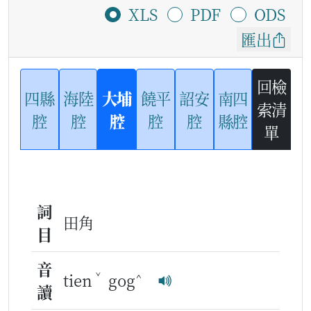
XLS
PDF
ODS
匯出
回檢
四縣
海陸
大埔
饒平
詔安
南四
索清
腔
腔
腔
腔
腔
縣腔
單
詞
田角
目
音
ˇ
^
tien
gog
讀