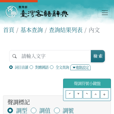
首頁
基本查詢
查詢結果列表
內文
檢 索
詞目音讀
對應國語
全文查詢
進階設定
聲調符號小鍵盤
ˊ
ˇ
ˋ
^
+
聲調標記
調型
調值
調號