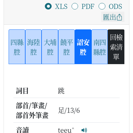
XLS
PDF
ODS
匯出
回檢
四縣
海陸
大埔
饒平
詔安
南四
索清
腔
腔
腔
腔
腔
縣腔
單
詞目
跳
部首/筆畫/
足/13/6
部首外筆畫
^
音讀
teeu