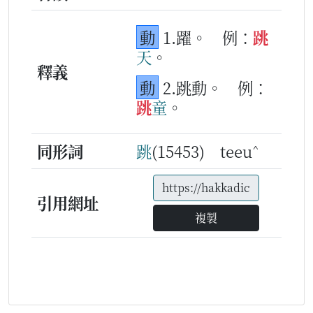
動
1.躍。
例：
跳
天
。
釋義
動
2.跳動。
例：
跳
童
。
^
同形詞
跳
(15453) teeu
引用網址
複製